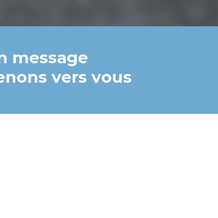
un message
enons vers vous