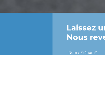
Laissez 
Nous rev
Nom / Prénom
*
Commune
*
E-Mail
*